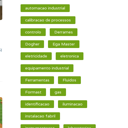
automacao industrial
calibracao de processos
controlo
Derrames
Dogher
Ega Master
S)
eletricidade
eletronica
equipamento industrial
Ferramentas
Fluidos
Formast
gas
identificacao
iluminacao
instalacao fabril
instrumentacao
laboratorios