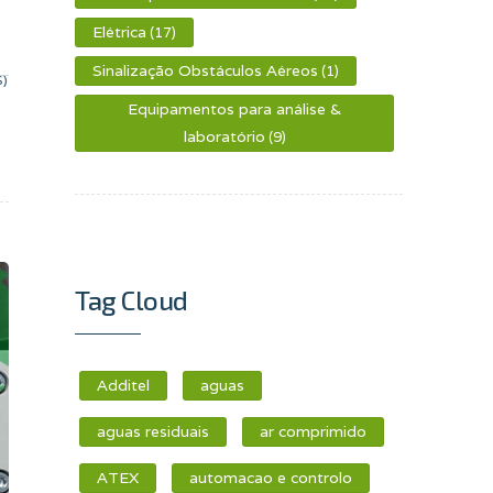
Elétrica
(17)
Sinalização Obstáculos Aéreos
(1)
S)
Equipamentos para análise &
laboratório
(9)
Tag Cloud
Additel
aguas
aguas residuais
ar comprimido
ATEX
automacao e controlo