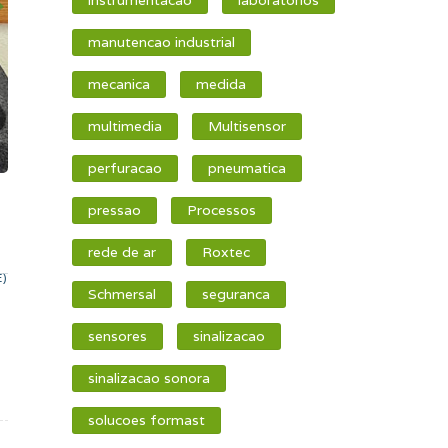
manutencao industrial
mecanica
medida
multimedia
Multisensor
perfuracao
pneumatica
pressao
Processos
rede de ar
Roxtec
E)
Schmersal
seguranca
sensores
sinalizacao
sinalizacao sonora
solucoes formast