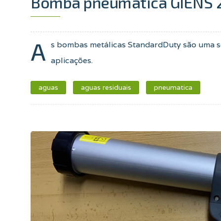
Bomba pneumática GIENS 2
A
s bombas metálicas StandardDuty são uma so
aplicações.
aguas
aguas residuais
pneumatica