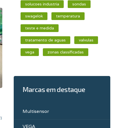
solucoes industria
sondas
swagelok
temperatura
teste e medida
tratamento de aguas
valvulas
vega
zonas classificadas
Marcas em destaque
Multisensor
E)
VEGA