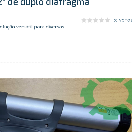
" de duplo diafragma
(0 VOTO
lução versátil para diversas