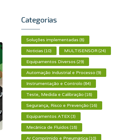
Categorias
Soluções implementadas
(8)
Noticias
MULTISENSOR
(10)
(24)
Equipamentos Diversos
(29)
Automação Industrial e Processo
(9)
Instrumentação e Controlo
(84)
Teste, Medida e Calibração
(18)
Segurança, Risco e Prevenção
(16)
Equipamentos ATEX
(3)
Mecânica de Fluidos
(18)
Ar Comprimido e Pneumática
(10)