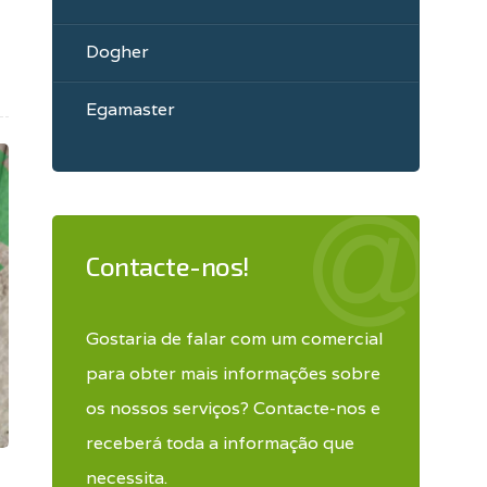
Dogher
Egamaster
Contacte-nos!
Gostaria de falar com um comercial
para obter mais informações sobre
os nossos serviços? Contacte-nos e
receberá toda a informação que
necessita.