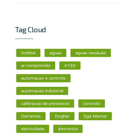
Tag Cloud
Additel
aguas
aguas residuais
ar comprimido
ATEX
automacao e controlo
automacao industrial
calibracao de processos
controlo
Derrames
Dogher
Ega Master
eletricidade
eletronica