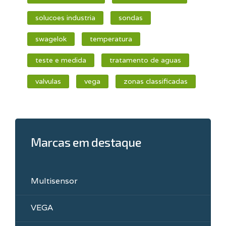
solucoes industria
sondas
swagelok
temperatura
teste e medida
tratamento de aguas
valvulas
vega
zonas classificadas
Marcas em destaque
Multisensor
VEGA