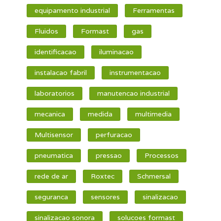
equipamento industrial
Ferramentas
Fluidos
Formast
gas
identificacao
iluminacao
instalacao fabril
instrumentacao
laboratorios
manutencao industrial
mecanica
medida
multimedia
Multisensor
perfuracao
pneumatica
pressao
Processos
rede de ar
Roxtec
Schmersal
seguranca
sensores
sinalizacao
sinalizacao sonora
solucoes formast