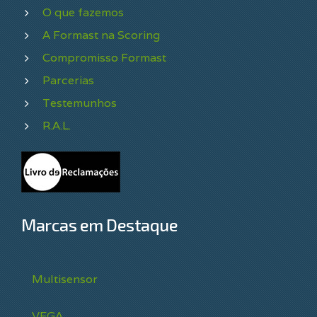
O que fazemos
A Formast na Scoring
Compromisso Formast
Parcerias
Testemunhos
R.A.L.
Marcas em Destaque
Multisensor
VEGA