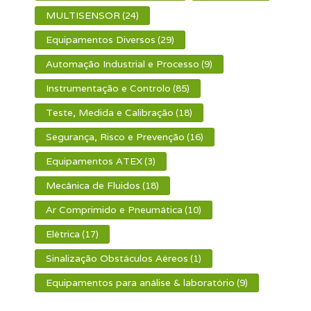
MULTISENSOR
(24)
Equipamentos Diversos
(29)
Automação Industrial e Processo
(9)
Instrumentação e Controlo
(85)
Teste, Medida e Calibração
(18)
Segurança, Risco e Prevenção
(16)
Equipamentos ATEX
(3)
Mecânica de Fluidos
(18)
Ar Comprimido e Pneumática
(10)
Elétrica
(17)
Sinalização Obstáculos Aéreos
(1)
Equipamentos para análise & laboratório
(9)