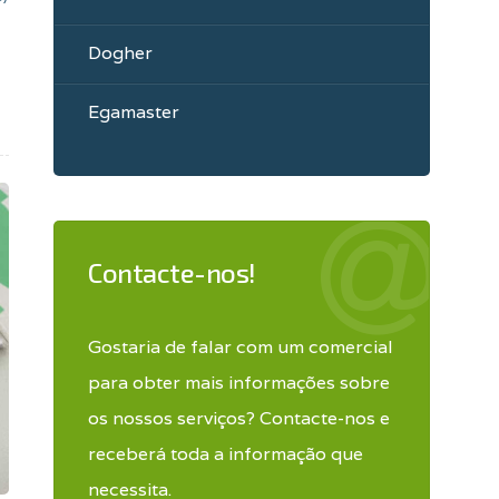
Dogher
Egamaster
Contacte-nos!
Gostaria de falar com um comercial
para obter mais informações sobre
os nossos serviços? Contacte-nos e
receberá toda a informação que
necessita.