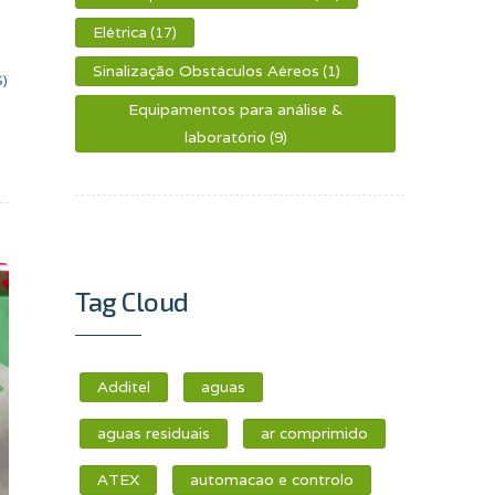
Elétrica
(17)
Sinalização Obstáculos Aéreos
(1)
S)
Equipamentos para análise &
laboratório
(9)
Tag Cloud
Additel
aguas
aguas residuais
ar comprimido
ATEX
automacao e controlo