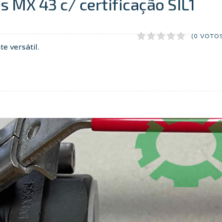
s MX 43 c/ certificação SIL1
(0 VOTO
e versátil.