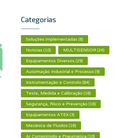
Categorias
Soluções implementadas
(8)
Noticias
MULTISENSOR
(10)
(24)
Equipamentos Diversos
(29)
Automação Industrial e Processo
(9)
Instrumentação e Controlo
(84)
Teste, Medida e Calibração
(18)
Segurança, Risco e Prevenção
(16)
Equipamentos ATEX
(3)
Mecânica de Fluidos
(18)
Ar Comprimido e Pneumática
(10)