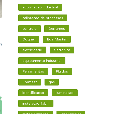
automacao industrial
calibracao de processos
controlo
Derrames
Dogher
Ega Master
S)
eletricidade
eletronica
equipamento industrial
Ferramentas
Fluidos
Formast
gas
identificacao
iluminacao
instalacao fabril
instrumentacao
laboratorios