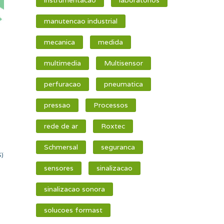
manutencao industrial
mecanica
medida
multimedia
Multisensor
perfuracao
pneumatica
pressao
Processos
rede de ar
Roxtec
Schmersal
seguranca
S)
sensores
sinalizacao
sinalizacao sonora
solucoes formast