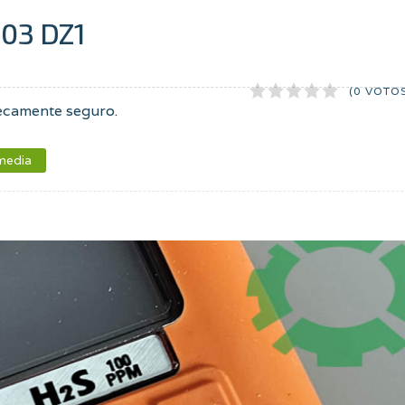
03 DZ1
(0 VOTO
ecamente seguro
.
media