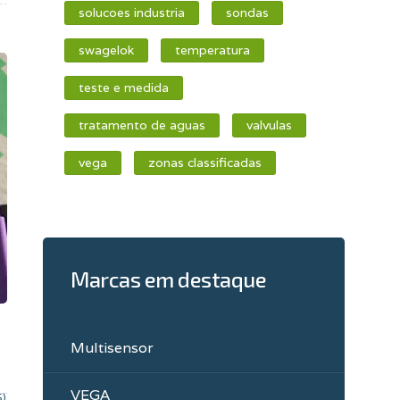
solucoes industria
sondas
swagelok
temperatura
teste e medida
tratamento de aguas
valvulas
vega
zonas classificadas
Marcas em destaque
Multisensor
VEGA
S)