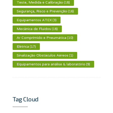
Teste, Medida e Calibração
(18)
Segurança, Risco e Prevenção
(16)
Equipamentos ATEX
(3)
Mecânica de Fluidos
(18)
Ar Comprimido e Pneumática
(10)
Elétrica
(17)
Sinalização Obstáculos Aéreos
(1)
Equipamentos para análise & laboratório
(9)
Tag Cloud