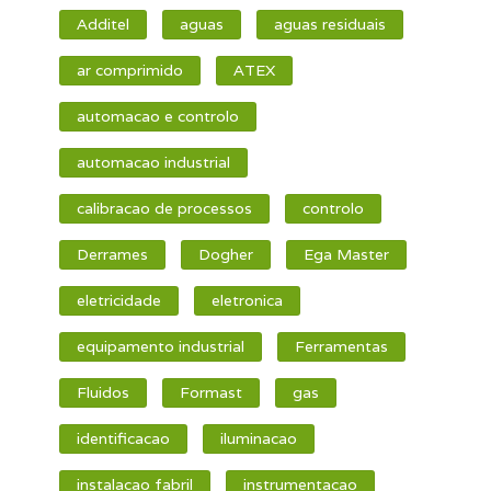
Additel
aguas
aguas residuais
ar comprimido
ATEX
automacao e controlo
automacao industrial
calibracao de processos
controlo
Derrames
Dogher
Ega Master
eletricidade
eletronica
equipamento industrial
Ferramentas
Fluidos
Formast
gas
identificacao
iluminacao
instalacao fabril
instrumentacao