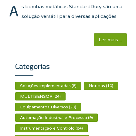
A
s bombas metálicas StandardDuty são uma
solução versátil para diversas aplicações.
Ler mais ...
Categorias
Soluções implementadas
Noticias
(8)
(10)
MULTISENSOR
(24)
Equipamentos Diversos
(29)
Automação Industrial e Processo
(9)
Instrumentação e Controlo
(84)