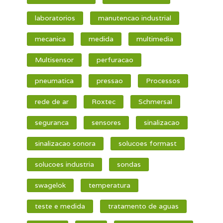
laboratorios
manutencao industrial
mecanica
medida
multimedia
Multisensor
perfuracao
pneumatica
pressao
Processos
rede de ar
Roxtec
Schmersal
seguranca
sensores
sinalizacao
sinalizacao sonora
solucoes formast
solucoes industria
sondas
swagelok
temperatura
teste e medida
tratamento de aguas