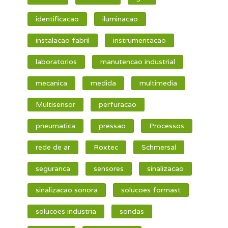
identificacao
iluminacao
instalacao fabril
instrumentacao
laboratorios
manutencao industrial
mecanica
medida
multimedia
Multisensor
perfuracao
pneumatica
pressao
Processos
rede de ar
Roxtec
Schmersal
seguranca
sensores
sinalizacao
sinalizacao sonora
solucoes formast
solucoes industria
sondas