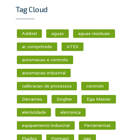
Tag Cloud
Additel
aguas
aguas residuais
ar comprimido
ATEX
automacao e controlo
automacao industrial
calibracao de processos
controlo
Derrames
Dogher
Ega Master
eletricidade
eletronica
equipamento industrial
Ferramentas
Fluidos
Formast
gas