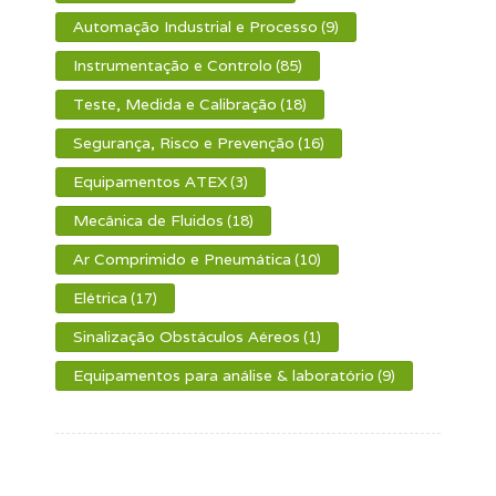
Automação Industrial e Processo
(9)
Instrumentação e Controlo
(85)
Teste, Medida e Calibração
(18)
Segurança, Risco e Prevenção
(16)
Equipamentos ATEX
(3)
Mecânica de Fluidos
(18)
Ar Comprimido e Pneumática
(10)
Elétrica
(17)
Sinalização Obstáculos Aéreos
(1)
Equipamentos para análise & laboratório
(9)