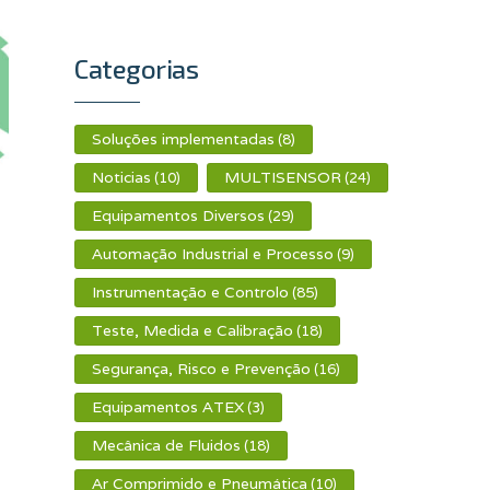
Categorias
Soluções implementadas
(8)
Noticias
MULTISENSOR
(10)
(24)
Equipamentos Diversos
(29)
Automação Industrial e Processo
(9)
Instrumentação e Controlo
(85)
Teste, Medida e Calibração
(18)
Segurança, Risco e Prevenção
(16)
Equipamentos ATEX
(3)
Mecânica de Fluidos
(18)
Ar Comprimido e Pneumática
(10)