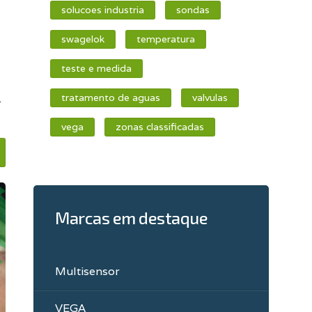
solucoes industria
sondas
swagelok
temperatura
teste e medida
.
tratamento de aguas
valvulas
vega
zonas classificadas
Marcas em destaque
Multisensor
VEGA