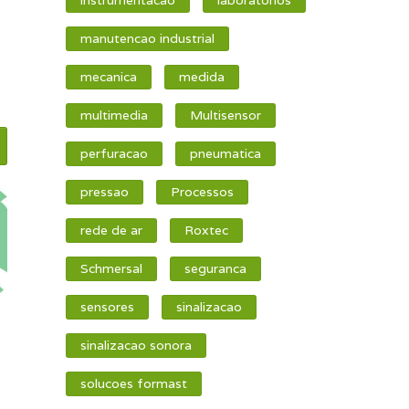
manutencao industrial
mecanica
medida
multimedia
Multisensor
perfuracao
pneumatica
pressao
Processos
rede de ar
Roxtec
Schmersal
seguranca
sensores
sinalizacao
sinalizacao sonora
solucoes formast