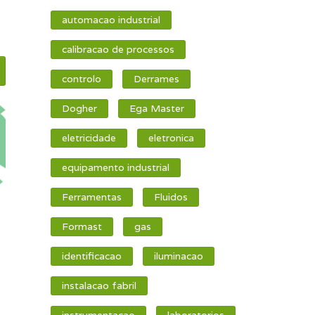
automacao industrial
calibracao de processos
controlo
Derrames
Dogher
Ega Master
eletricidade
eletronica
equipamento industrial
Ferramentas
Fluidos
Formast
gas
identificacao
iluminacao
instalacao fabril
instrumentacao
laboratorios