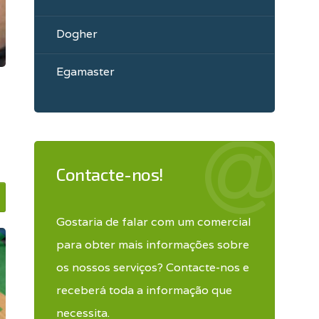
Dogher
Egamaster
Contacte-nos!
Gostaria de falar com um comercial
para obter mais informações sobre
os nossos serviços? Contacte-nos e
receberá toda a informação que
necessita.