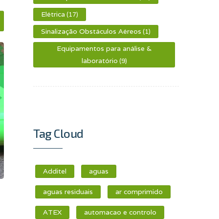
Elétrica
(17)
Sinalização Obstáculos Aéreos
(1)
Equipamentos para análise &
laboratório
(9)
Tag Cloud
Additel
aguas
aguas residuais
ar comprimido
ATEX
automacao e controlo