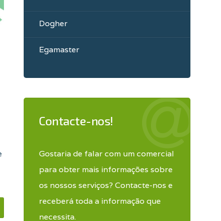
Dogher
Egamaster
Contacte-nos!
Gostaria de falar com um comercial
e
para obter mais informações sobre
os nossos serviços? Contacte-nos e
receberá toda a informação que
necessita.