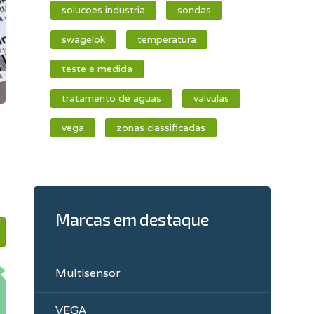
solucoes industria
sondas
swagelok
temperatura
teste e medida
tratamento de aguas
valvulas
vega
zonas classificadas
Marcas em destaque
Multisensor
VEGA