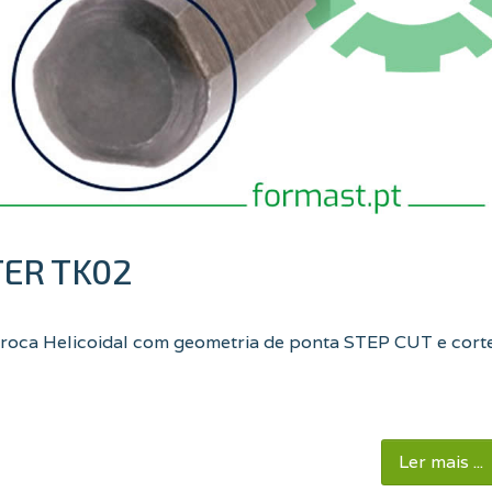
TER TK02
Broca Helicoidal com geometria de ponta STEP CUT e cort
Ler mais ...