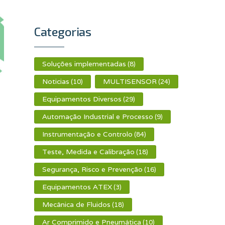
Categorias
Soluções implementadas
(8)
Noticias
MULTISENSOR
(10)
(24)
Equipamentos Diversos
(29)
Automação Industrial e Processo
(9)
Instrumentação e Controlo
(84)
Teste, Medida e Calibração
(18)
Segurança, Risco e Prevenção
(16)
Equipamentos ATEX
(3)
Mecânica de Fluidos
(18)
Ar Comprimido e Pneumática
(10)