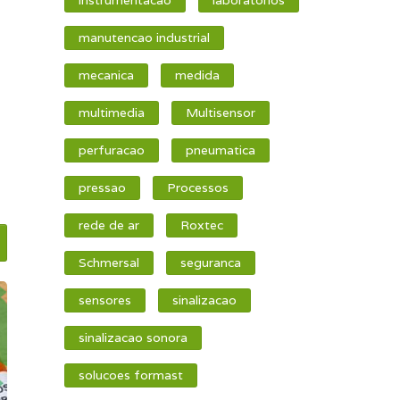
manutencao industrial
mecanica
medida
multimedia
Multisensor
perfuracao
pneumatica
pressao
Processos
rede de ar
Roxtec
Schmersal
seguranca
sensores
sinalizacao
sinalizacao sonora
solucoes formast