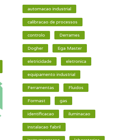
automacao industrial
calibracao de processos
controlo
Derrames
Dogher
Ega Master
eletricidade
eletronica
equipamento industrial
Ferramentas
Fluidos
Formast
gas
identificacao
iluminacao
instalacao fabril
instrumentacao
laboratorios