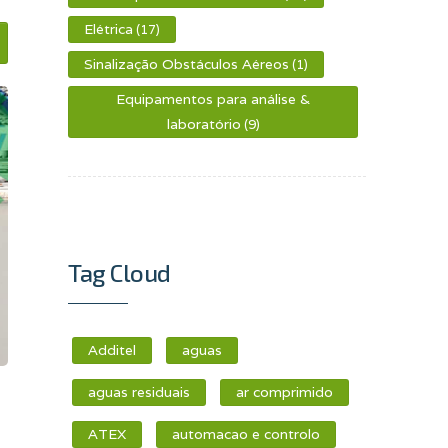
Elétrica
(17)
Sinalização Obstáculos Aéreos
(1)
Equipamentos para análise &
laboratório
(9)
Tag Cloud
Additel
aguas
aguas residuais
ar comprimido
ATEX
automacao e controlo