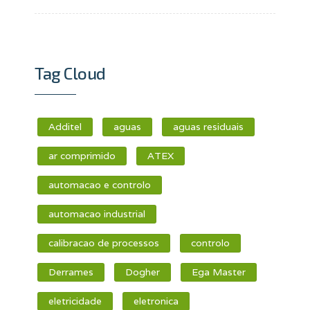
Tag Cloud
Additel
aguas
aguas residuais
ar comprimido
ATEX
automacao e controlo
automacao industrial
calibracao de processos
controlo
Derrames
Dogher
Ega Master
eletricidade
eletronica