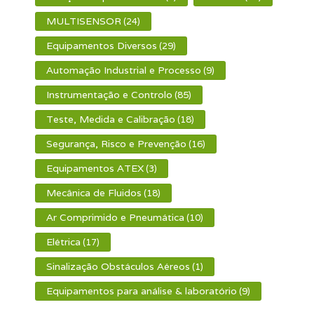
MULTISENSOR
(24)
Equipamentos Diversos
(29)
Automação Industrial e Processo
(9)
Instrumentação e Controlo
(85)
Teste, Medida e Calibração
(18)
Segurança, Risco e Prevenção
(16)
Equipamentos ATEX
(3)
Mecânica de Fluidos
(18)
Ar Comprimido e Pneumática
(10)
Elétrica
(17)
Sinalização Obstáculos Aéreos
(1)
Equipamentos para análise & laboratório
(9)