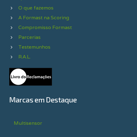
O que fazemos
A Formast na Scoring
Compromisso Formast
Parcerias
Testemunhos
R.A.L.
Marcas em Destaque
Multisensor