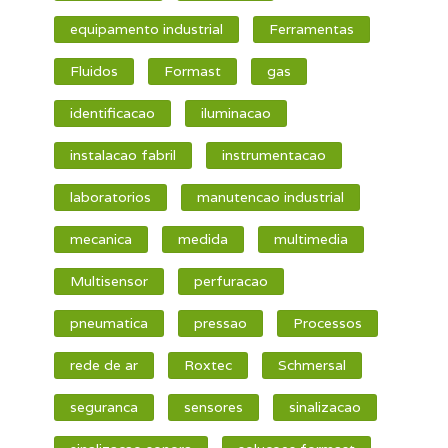
equipamento industrial
Ferramentas
Fluidos
Formast
gas
identificacao
iluminacao
instalacao fabril
instrumentacao
laboratorios
manutencao industrial
mecanica
medida
multimedia
Multisensor
perfuracao
pneumatica
pressao
Processos
rede de ar
Roxtec
Schmersal
seguranca
sensores
sinalizacao