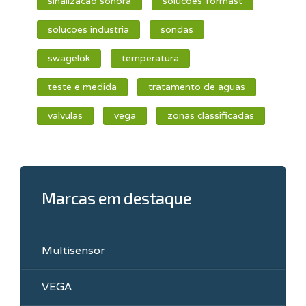
sinalizacao sonora
solucoes formast
solucoes industria
sondas
swagelok
temperatura
teste e medida
tratamento de aguas
valvulas
vega
zonas classificadas
Marcas em destaque
Multisensor
VEGA