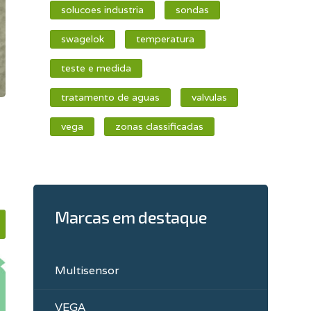
solucoes industria
sondas
swagelok
temperatura
teste e medida
tratamento de aguas
valvulas
vega
zonas classificadas
Marcas em destaque
Multisensor
VEGA