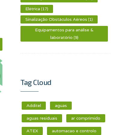
Elétrica
(17)
Sinalização Obstáculos Aéreos
(1)
Equipamentos para análise &
laboratório
(9)
Tag Cloud
Additel
aguas
aguas residuais
ar comprimido
ATEX
automacao e controlo