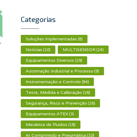
Categorias
Soluções implementadas
(8)
Noticias
MULTISENSOR
(10)
(24)
Equipamentos Diversos
(29)
Automação Industrial e Processo
(9)
Instrumentação e Controlo
(84)
Teste, Medida e Calibração
(18)
Segurança, Risco e Prevenção
(16)
Equipamentos ATEX
(3)
Mecânica de Fluidos
(18)
Ar Comprimido e Pneumática
(10)