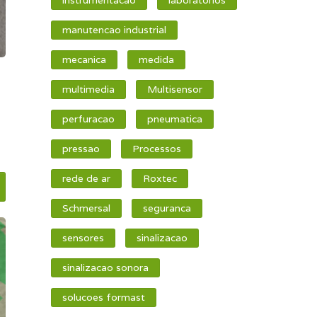
manutencao industrial
mecanica
medida
multimedia
Multisensor
perfuracao
pneumatica
pressao
Processos
rede de ar
Roxtec
Schmersal
seguranca
sensores
sinalizacao
sinalizacao sonora
solucoes formast