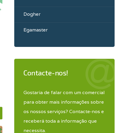
Dogher
Egamaster
Contacte-nos!
Gostaria de falar com um comercial
para obter mais informações sobre
os nossos serviços? Contacte-nos e
receberá toda a informação que
necessita.