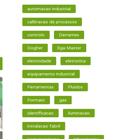
automacao industrial
calibracao de processos
controlo
Derrames
Dogher
Ega Master
eletricidade
eletronica
equipamento industrial
Ferramentas
Fluidos
Formast
gas
identificacao
iluminacao
instalacao fabril
instrumentacao
laboratorios