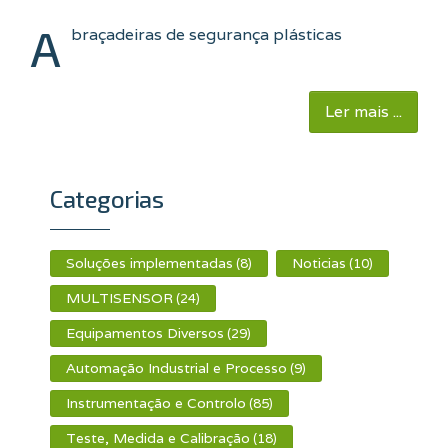
A
braçadeiras de segurança plásticas
Ler mais ...
Categorias
Soluções implementadas
Noticias
(8)
(10)
MULTISENSOR
(24)
Equipamentos Diversos
(29)
Automação Industrial e Processo
(9)
Instrumentação e Controlo
(85)
Teste, Medida e Calibração
(18)