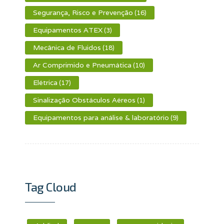
Segurança, Risco e Prevenção
(16)
Equipamentos ATEX
(3)
Mecânica de Fluidos
(18)
Ar Comprimido e Pneumática
(10)
Elétrica
(17)
Sinalização Obstáculos Aéreos
(1)
Equipamentos para análise & laboratório
(9)
Tag Cloud