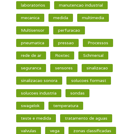
laboratorios
manutencao industrial
mecanica
medida
multimedia
Multisensor
perfuracao
pneumatica
pressao
Processos
rede de ar
Roxtec
Schmersal
seguranca
sensores
sinalizacao
sinalizacao sonora
solucoes formast
solucoes industria
sondas
swagelok
temperatura
teste e medida
tratamento de aguas
valvulas
vega
zonas classificadas