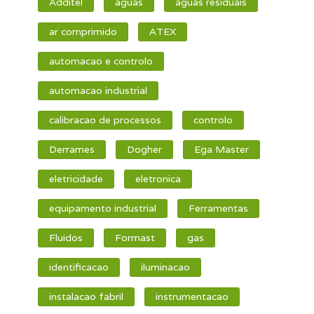
Additel
aguas
aguas residuais
ar comprimido
ATEX
automacao e controlo
automacao industrial
calibracao de processos
controlo
Derrames
Dogher
Ega Master
eletricidade
eletronica
equipamento industrial
Ferramentas
Fluidos
Formast
gas
identificacao
iluminacao
instalacao fabril
instrumentacao