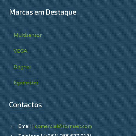
Marcas em Destaque
Multisensor
VEGA
Dogher
Egamaster
Contactos
Email |
comercial@formast.com
Telefone | (+351) 265 527 017*