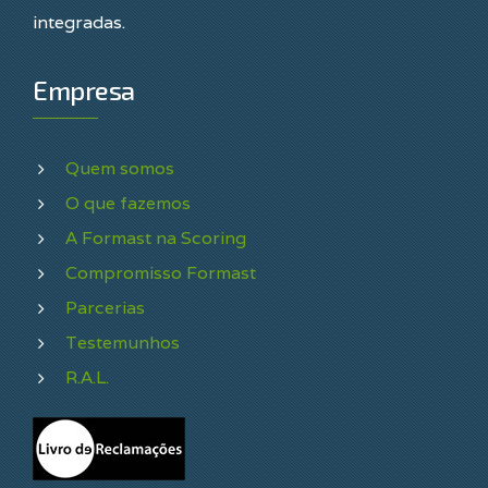
integradas.
Empresa
Quem somos
O que fazemos
A Formast na Scoring
Compromisso Formast
Parcerias
Testemunhos
R.A.L.