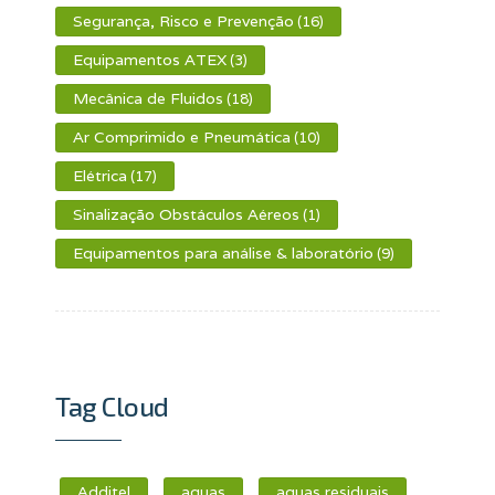
Segurança, Risco e Prevenção
(16)
Equipamentos ATEX
(3)
Mecânica de Fluidos
(18)
Ar Comprimido e Pneumática
(10)
Elétrica
(17)
Sinalização Obstáculos Aéreos
(1)
Equipamentos para análise & laboratório
(9)
Tag Cloud
Additel
aguas
aguas residuais