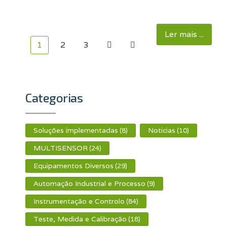
Ler mais ...
1
2
3
Categorias
Soluções implementadas
Noticias
(8)
(10)
MULTISENSOR
(24)
Equipamentos Diversos
(29)
Automação Industrial e Processo
(9)
Instrumentação e Controlo
(84)
Teste, Medida e Calibração
(18)