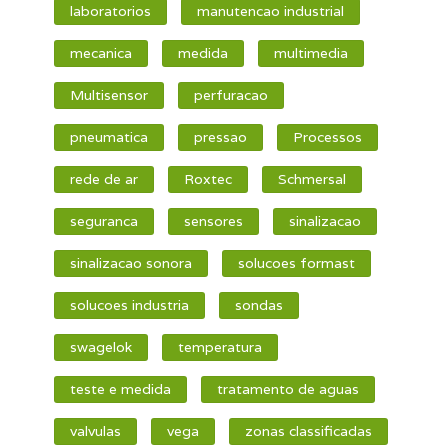
laboratorios
manutencao industrial
mecanica
medida
multimedia
Multisensor
perfuracao
pneumatica
pressao
Processos
rede de ar
Roxtec
Schmersal
seguranca
sensores
sinalizacao
sinalizacao sonora
solucoes formast
solucoes industria
sondas
swagelok
temperatura
teste e medida
tratamento de aguas
valvulas
vega
zonas classificadas