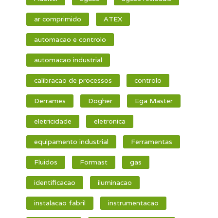
ar comprimido
ATEX
automacao e controlo
automacao industrial
calibracao de processos
controlo
Derrames
Dogher
Ega Master
eletricidade
eletronica
equipamento industrial
Ferramentas
Fluidos
Formast
gas
identificacao
iluminacao
instalacao fabril
instrumentacao