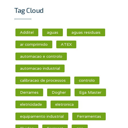
Tag Cloud
Additel
aguas
aguas residuais
ar comprimido
ATEX
automacao e controlo
automacao industrial
calibracao de processos
controlo
Derrames
Dogher
Ega Master
eletricidade
eletronica
equipamento industrial
Ferramentas