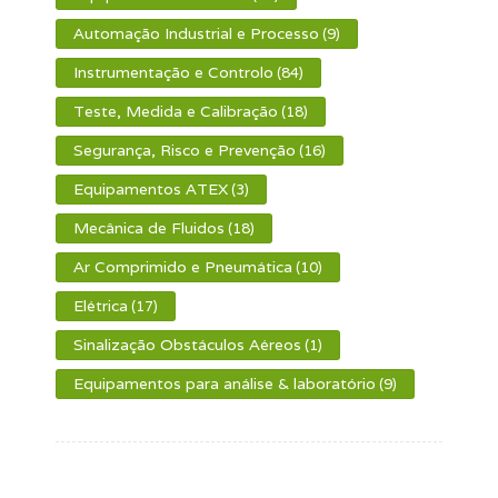
Automação Industrial e Processo
(9)
Instrumentação e Controlo
(84)
Teste, Medida e Calibração
(18)
Segurança, Risco e Prevenção
(16)
Equipamentos ATEX
(3)
Mecânica de Fluidos
(18)
Ar Comprimido e Pneumática
(10)
Elétrica
(17)
Sinalização Obstáculos Aéreos
(1)
Equipamentos para análise & laboratório
(9)