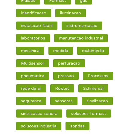
Fluidos
Formast
gas
identificacao
iluminacao
instalacao fabril
instrumentacao
laboratorios
manutencao industrial
mecanica
medida
multimedia
Multisensor
perfuracao
pneumatica
pressao
Processos
rede de ar
Roxtec
Schmersal
seguranca
sensores
sinalizacao
sinalizacao sonora
solucoes formast
solucoes industria
sondas