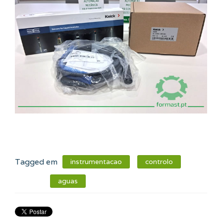
Tagged em
instrumentacao
controlo
aguas