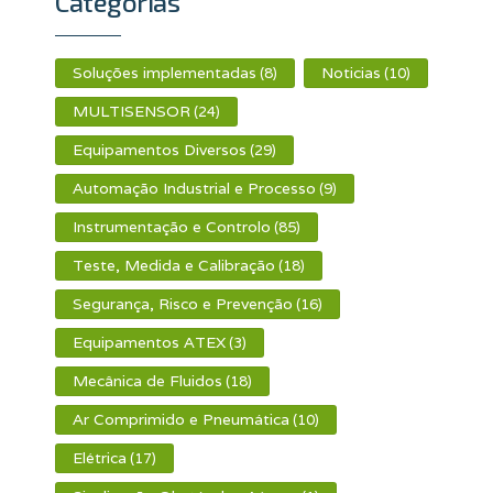
Categorias
Soluções implementadas
Noticias
(8)
(10)
MULTISENSOR
(24)
Equipamentos Diversos
(29)
Automação Industrial e Processo
(9)
Instrumentação e Controlo
(85)
Teste, Medida e Calibração
(18)
Segurança, Risco e Prevenção
(16)
Equipamentos ATEX
(3)
Mecânica de Fluidos
(18)
Ar Comprimido e Pneumática
(10)
Elétrica
(17)