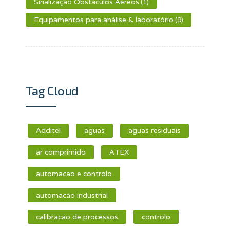
Sinalização Obstáculos Aéreos
(1)
Equipamentos para análise & laboratório
(9)
Tag Cloud
Additel
aguas
aguas residuais
ar comprimido
ATEX
automacao e controlo
automacao industrial
calibracao de processos
controlo