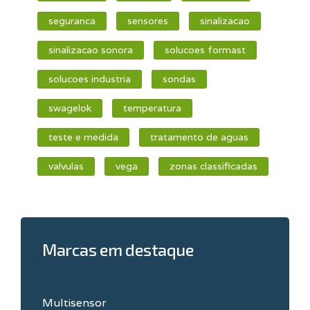
seguranca
sensores
sinalizacao
sinalizacao sonora
solucoes formast
solucoes industria
sondas
swagelok
temperatura
teste e medida
tratamento de aguas
valvulas
vega
zonas classificadas
Marcas em destaque
Multisensor