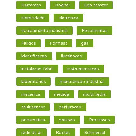
Derrames
Dogher
Ega Master
eletricidade
eletronica
equipamento industrial
Ferramentas
Fluidos
Formast
gas
identificacao
iluminacao
instalacao fabril
instrumentacao
laboratorios
manutencao industrial
mecanica
medida
multimedia
Multisensor
perfuracao
pneumatica
pressao
Processos
rede de ar
Roxtec
Schmersal