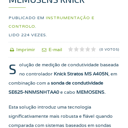
PUBLICADO EM
INSTRUMENTAÇÃO E
CONTROLO
.
LIDO
224
VEZES.
1
2
3
4
5
Imprimir
E-mail
(0 VOTOS)
S
olução de medição de condutividade baseada
no controlador
Knick Stratos MS A405N
, em
combinação com a
sonda de condutividade
SE625-NNMSNHTAA0
e cabo
MEMOSENS
..
Esta solução introduz uma tecnologia
significativamente mais robusta e fiável quando
comparada com sistemas baseados em sondas