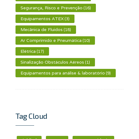
Segurança, Risco e Prevenção
(16)
Equipamentos ATEX
(3)
Mecânica de Fluidos
(18)
Ar Comprimido e Pneumática
(10)
Elétrica
(17)
Sinalização Obstáculos Aéreos
(1)
Equipamentos para análise & laboratório
(9)
Tag Cloud