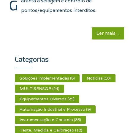
G
aranta a selagem e controlo de
pontos/equipamentos interditos.
Ler mais ...
Categorias
Soluções implementadas
Noticias
(8)
(10)
MULTISENSOR
(24)
Equipamentos Diversos
(29)
Automação Industrial e Processo
(9)
Instrumentação e Controlo
(85)
Teste, Medida e Calibração
(18)