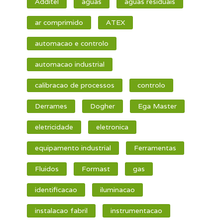
Additel
aguas
aguas residuais
ar comprimido
ATEX
automacao e controlo
automacao industrial
calibracao de processos
controlo
Derrames
Dogher
Ega Master
eletricidade
eletronica
equipamento industrial
Ferramentas
Fluidos
Formast
gas
identificacao
iluminacao
instalacao fabril
instrumentacao