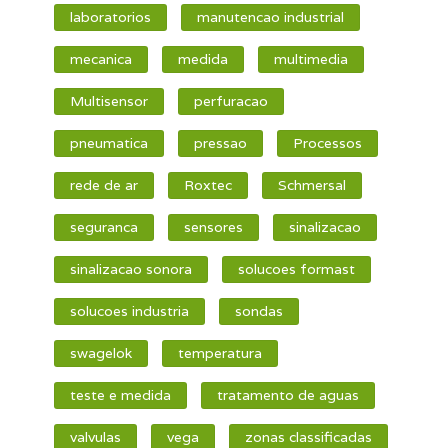
laboratorios
manutencao industrial
mecanica
medida
multimedia
Multisensor
perfuracao
pneumatica
pressao
Processos
rede de ar
Roxtec
Schmersal
seguranca
sensores
sinalizacao
sinalizacao sonora
solucoes formast
solucoes industria
sondas
swagelok
temperatura
teste e medida
tratamento de aguas
valvulas
vega
zonas classificadas