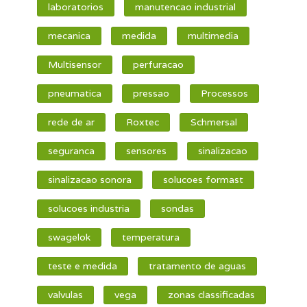
laboratorios
manutencao industrial
mecanica
medida
multimedia
Multisensor
perfuracao
pneumatica
pressao
Processos
rede de ar
Roxtec
Schmersal
seguranca
sensores
sinalizacao
sinalizacao sonora
solucoes formast
solucoes industria
sondas
swagelok
temperatura
teste e medida
tratamento de aguas
valvulas
vega
zonas classificadas