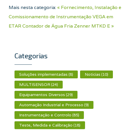
Mais nesta categoria:
« Fornecimento, Instalação e
Comissionamento de Instrumentação VEGA em
ETAR
Contador de Água Fria Zenner MTKD E »
Categorias
Soluções implementadas
Noticias
(8)
(10)
MULTISENSOR
(24)
Equipamentos Diversos
(29)
Automação Industrial e Processo
(9)
Instrumentação e Controlo
(85)
Teste, Medida e Calibração
(18)