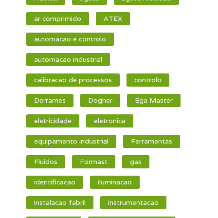
ar comprimido
ATEX
automacao e controlo
automacao industrial
calibracao de processos
controlo
Derrames
Dogher
Ega Master
eletricidade
eletronica
equipamento industrial
Ferramentas
Fluidos
Formast
gas
identificacao
iluminacao
instalacao fabril
instrumentacao