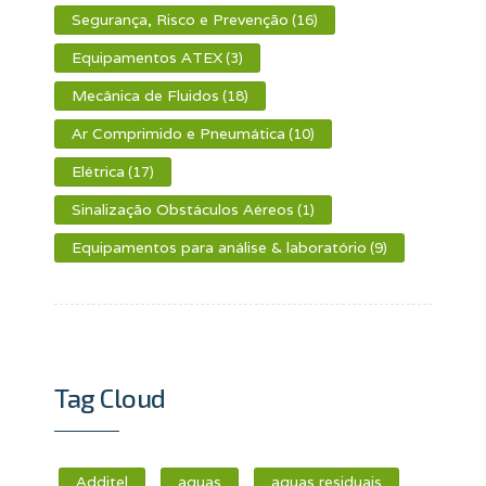
Segurança, Risco e Prevenção
(16)
Equipamentos ATEX
(3)
Mecânica de Fluidos
(18)
Ar Comprimido e Pneumática
(10)
Elétrica
(17)
Sinalização Obstáculos Aéreos
(1)
Equipamentos para análise & laboratório
(9)
Tag Cloud
Additel
aguas
aguas residuais