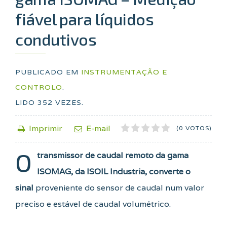
fiável para líquidos
condutivos
PUBLICADO EM
INSTRUMENTAÇÃO E
CONTROLO
.
LIDO
352
VEZES.
1
2
3
4
5
Imprimir
E-mail
(0 VOTOS)
O
transmissor de caudal remoto da gama
ISOMAG, da ISOIL Industria, converte o
sinal
proveniente do sensor de caudal num valor
preciso e estável de caudal volumétrico.