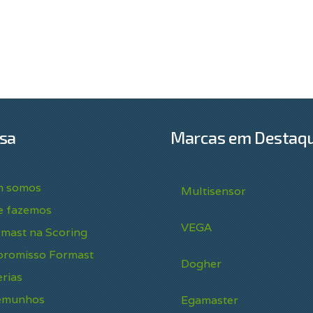
sa
Marcas em Destaq
 somos
Multisensor
e fazemos
VEGA
rmast na Scoring
romisso Formast
Dogher
rias
emunhos
Egamaster