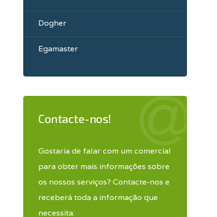
Dogher
Egamaster
Contacte-nos!
Gostaria de falar com um comercial
para obter mais informações sobre
os nossos serviços? Contacte-nos e
receberá toda a informação que
necessita.