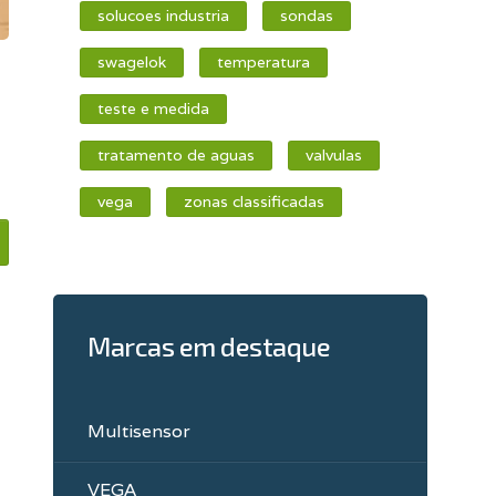
solucoes industria
sondas
swagelok
temperatura
teste e medida
tratamento de aguas
valvulas
vega
zonas classificadas
Marcas em destaque
Multisensor
VEGA