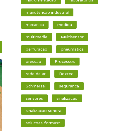
manutencao industrial
mecanica
medida
multimedia
Multisensor
perfuracao
pneumatica
pressao
Processos
rede de ar
Roxtec
Schmersal
seguranca
sensores
sinalizacao
sinalizacao sonora
solucoes formast