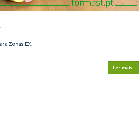
X
ara Zonas EX.
Ler mais ...