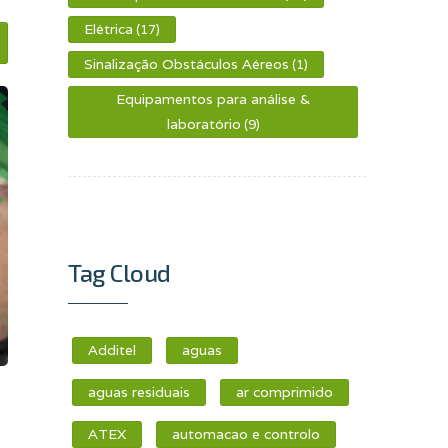
Elétrica
(17)
Sinalização Obstáculos Aéreos
(1)
Equipamentos para análise &
laboratório
(9)
Tag Cloud
Additel
aguas
aguas residuais
ar comprimido
ATEX
automacao e controlo