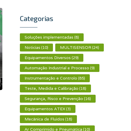
Categorias
Soluções implementadas
(8)
Noticias
MULTISENSOR
(10)
(24)
Equipamentos Diversos
(29)
Automação Industrial e Processo
(9)
Instrumentação e Controlo
(85)
Teste, Medida e Calibração
(18)
Segurança, Risco e Prevenção
(16)
Equipamentos ATEX
(3)
Mecânica de Fluidos
(18)
Ar Comprimido e Pneumática
(10)