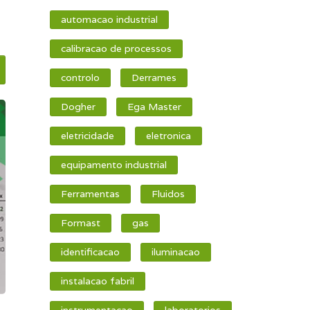
automacao industrial
calibracao de processos
controlo
Derrames
Dogher
Ega Master
eletricidade
eletronica
equipamento industrial
Ferramentas
Fluidos
Formast
gas
identificacao
iluminacao
instalacao fabril
instrumentacao
laboratorios