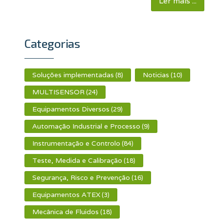
Ler mais ...
Categorias
Soluções implementadas
Noticias
(8)
(10)
MULTISENSOR
(24)
Equipamentos Diversos
(29)
Automação Industrial e Processo
(9)
Instrumentação e Controlo
(84)
Teste, Medida e Calibração
(18)
Segurança, Risco e Prevenção
(16)
Equipamentos ATEX
(3)
Mecânica de Fluidos
(18)