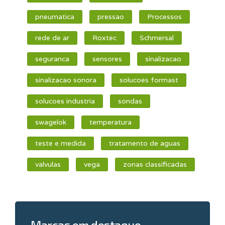
pneumatica
pressao
Processos
rede de ar
Roxtec
Schmersal
seguranca
sensores
sinalizacao
sinalizacao sonora
solucoes formast
solucoes industria
sondas
swagelok
temperatura
teste e medida
tratamento de aguas
valvulas
vega
zonas classificadas
Marcas em destaque