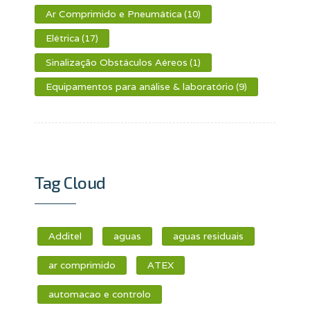
Ar Comprimido e Pneumática
(10)
Elétrica
(17)
Sinalização Obstáculos Aéreos
(1)
Equipamentos para análise & laboratório
(9)
Tag Cloud
Additel
aguas
aguas residuais
ar comprimido
ATEX
automacao e controlo