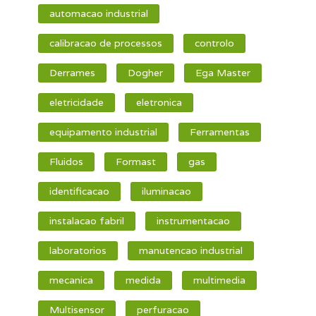
automacao industrial
calibracao de processos
controlo
Derrames
Dogher
Ega Master
eletricidade
eletronica
equipamento industrial
Ferramentas
Fluidos
Formast
gas
identificacao
iluminacao
instalacao fabril
instrumentacao
laboratorios
manutencao industrial
mecanica
medida
multimedia
Multisensor
perfuracao