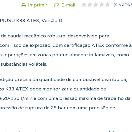
1
2
3
4
5
Imprimir
E-mail
(0 VOTO
 PIUSU K33 ATEX, Versão D.
de caudal mecânico robusto, desenvolvido para
s com risco de explosão. Com certificação ATEX conforme a
ara operações em zonas potencialmente inflamáveis, como
substâncias voláteis.
dição precisa da quantidade de combustível distribuída;
fluxo K33 ATEX pode monitorizar a quantidade de
e 20-120 l/min e com uma pressão máxima de trabalho da
 pressão de ruptura de 28 bar com uma precisão de