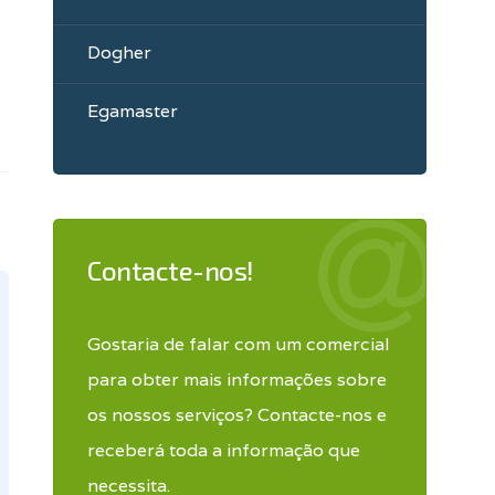
Dogher
Egamaster
Contacte-nos!
Gostaria de falar com um comercial
para obter mais informações sobre
os nossos serviços? Contacte-nos e
receberá toda a informação que
necessita.