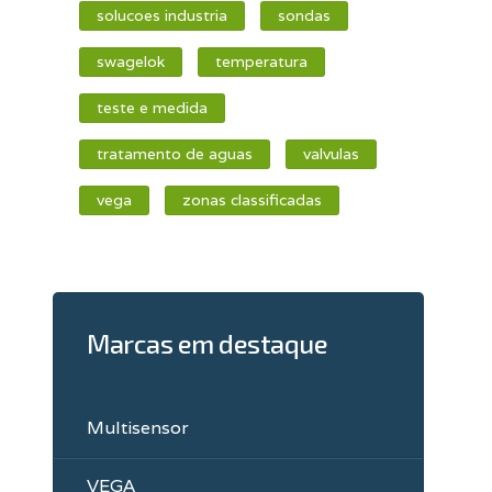
solucoes industria
sondas
swagelok
temperatura
teste e medida
tratamento de aguas
valvulas
vega
zonas classificadas
Marcas em destaque
Multisensor
VEGA