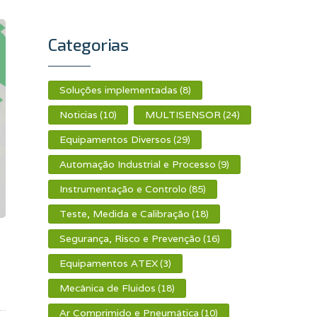
Categorias
Soluções implementadas
(8)
Noticias
MULTISENSOR
(10)
(24)
Equipamentos Diversos
(29)
Automação Industrial e Processo
(9)
Instrumentação e Controlo
(85)
Teste, Medida e Calibração
(18)
Segurança, Risco e Prevenção
(16)
Equipamentos ATEX
(3)
Mecânica de Fluidos
(18)
Ar Comprimido e Pneumática
(10)