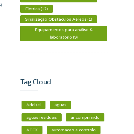
S)
Elétrica
(17)
Sinalização Obstáculos Aéreos
(1)
Equipamentos para análise &
laboratório
(9)
Tag Cloud
Additel
aguas
aguas residuais
ar comprimido
ATEX
automacao e controlo