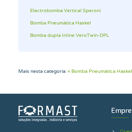
Electrobomba Vertical Speroni
Bomba Pneumática Haskel
Bomba dupla Inline VeroTwin-DPL
Mais nesta categoria:
« Bomba Pneumática Haske
Empre
Quem