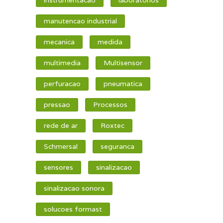
manutencao industrial
mecanica
medida
multimedia
Multisensor
perfuracao
pneumatica
pressao
Processos
rede de ar
Roxtec
Schmersal
seguranca
sensores
sinalizacao
sinalizacao sonora
solucoes formast