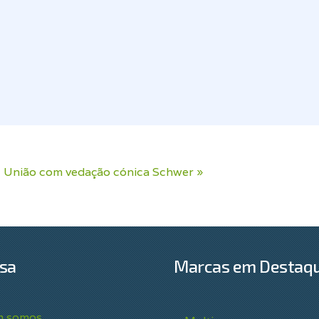
l
União com vedação cónica Schwer »
sa
Marcas em Destaq
 somos