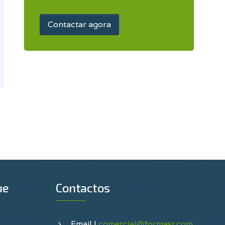
Contactar agora
ue
Contactos
Email |
comercial@formast.com