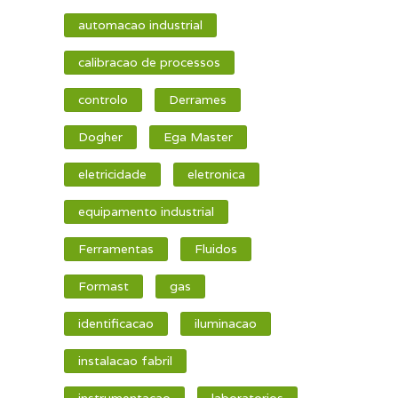
automacao industrial
calibracao de processos
controlo
Derrames
Dogher
Ega Master
eletricidade
eletronica
equipamento industrial
Ferramentas
Fluidos
Formast
gas
identificacao
iluminacao
instalacao fabril
instrumentacao
laboratorios