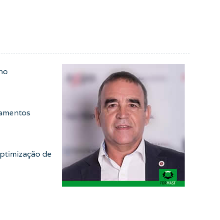
 no
pamentos
ptimização de